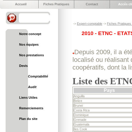
Accueil
Fiches Pratiques
Contact
Accés cl
->
Expert-comptable
->
Fiches Pratiques e
2010 - ETNC - ET
Notre concept
Nos équipes
Depuis 2009, il a ét
Nos prestations
localisé ou réalisant
coopératifs, dont la 
Devis
Comptabilité
Liste des ETNC
Audit
Pays
Anguilla
Liens Utiles
Belize
Brunei
Remerciements
Costa Rica
Dominique
Plan du site
Grenade
Guatemala
Iles Cook