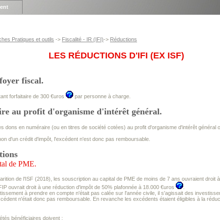
ient
ches Pratiques et outils
->
Fiscalité - IR (IFI)
->
Réductions
LES RÉDUCTIONS D'IFI (EX ISF)
oyer fiscal.
tant forfaitaire de 300 €uros
par personne à charge.
e au profit d'organisme d'intérêt général.
es dons en numéraire (ou en titres de société cotées) au profit d'organisme d'intérêt général
t non d'un crédit d'impôt, l'excédent n'est donc pas remboursable.
tions
ital de PME.
arition de l'ISF (2018), les souscription au capital de PME de moins de 7 ans ouvraient droi
 FIP ouvrait droit à une réduction d'impôt de 50% plafonnée à 18.000 €uros
.
stissement à prendre en compte n'était pas calée sur l'année civile, il s'agissait des investissem
excédent n'était donc pas remboursable. En revanche les excédents étaient éligibles à la réduc
étés bénéficiaires doivent :