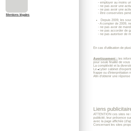
- employer au moins un o
- ne pas avoir une activ
- ne pas avoir une activi
- être conservées penda
Mentions légales
Depuis 2009, les sousc
- A compter de 2009, ne
- ne pas avoir de mand
- ne pas accorder de gar
- ne pas autoriser de m
En cas d'utilisation de plus
Avertissement :
les infor
pour seule finalité de vous
La compléxité et la diversi
Le
cyber cabinet d'exper
frappe ou d'interprétation 
Afin d'obtenir une réponse
Liens publicitair
ATTENTION ces sites ne son
publicité, leur présence su
avec la page affichée (d'a
Concernant les sites propo