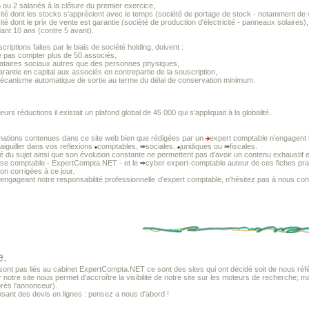
u 2 salariés à la clôture du premier exercice,
ité dont les stocks s'apprécient avec le temps (société de portage de stock - notamment de v
té dont le prix de vente est garantie (société de production d'électricité - panneaux solaires),
nt 10 ans (contre 5 avant).
riptions faites par le biais de société holding, doivent :
 pas compter plus de 50 associés,
ataires sociaux autres que des personnes physiques,
antie en capital aux associés en contrepartie de la souscription,
écanisme automatique de sortie au terme du délai de conservation minimum.
ieurs réductions il existait un plafond global de 45 000 qui s'appliquait à la globalité.
mations contenues dans ce site web bien que rédigées par un
expert comptable n'engagent l
 aiguiller dans vos reflexions
comptables,
sociales,
juridiques ou
fiscales.
té du sujet ainsi que son évolution constante ne permettent pas d'avoir un contenu exhaustif e
tise comptable - ExpertCompta.NET - et le
cyber expert-comptable auteur de ces fiches prat
non corrigées à ce jour.
 engageant notre responsabilité professionnelle
d'expert comptable, n'hésitez pas à nous cons
e.
t pas liés au cabinet ExpertCompta.NET ce sont des sites qui ont décidé soit de nous référ
r notre site nous permet d'accroître la visibilité de notre site sur les moteurs de recherche; m
près l'annonceur).
sant des devis en lignes : pensez a nous d'abord !