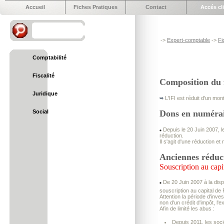
Accueil
Fiches Pratiques
Contact
Accés cl
->
Expert-comptable
->
Fi
Comptabilité
Fiscalité
Composition du f
Juridique
L'IFI est réduit d'un mon
Social
Dons en numérair
Depuis le 20 Juin 2007, l
réduction.
Il s'agit d'une réduction e
Anciennes réduc
Souscription au cap
De 20 Juin 2007 à la disp
souscription au capital de
Attention la période d'inve
non d'un crédit d'impôt, l'
Afin de limité les abus :
Depuis 2011, les soci