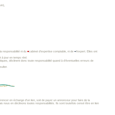
in),
a responsabilité ni du
cabinet d'expertise comptable, ni de
l'expert. Elles ont
t à jour en temps réel.
iques, déclinent donc toute responsabilité quand à d'éventuelles erreurs de
ulter.
encer en échange d'un lien, soit de payer un annonceur pour faire de la
ais nous en déclinons toutes responsabilités. Ils sont toutefois censé être en lien