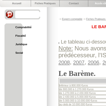
Accueil
Fiches Pratiques
Contact
Accés cl
->
Expert-comptable
->
Fiches Pratiques 
LE BAR
Comptabilité
Fiscalité
Le tableau ci-desso
Juridique
Note:
Nous avons 
Social
prédécesseur, l'
,
,
,
2008
2007
2006
2
Le Barème.
inférieur à 800.000 €uros
de 800.000 à 1.270.000 €uros
de 1.270.000 à 2.430.000 €uros
de 2.430.000 à 5.000.000 €uros
de 5.000.000 à 10.000.000 €uros
au-delà de 10.000.000 €uros