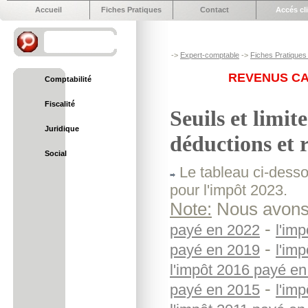
Accueil
Fiches Pratiques
Contact
Accés cl
->
Expert-comptable
->
Fiches Pratiques 
REVENUS CAT
Comptabilité
Fiscalité
Seuils et limi
Juridique
déductions et 
Social
Le tableau ci-dessou
pour l'impôt 2023.
Note:
Nous avons 
-
payé en 2022
l'im
-
payé en 2019
l'im
l'impôt 2016 payé e
-
payé en 2015
l'im