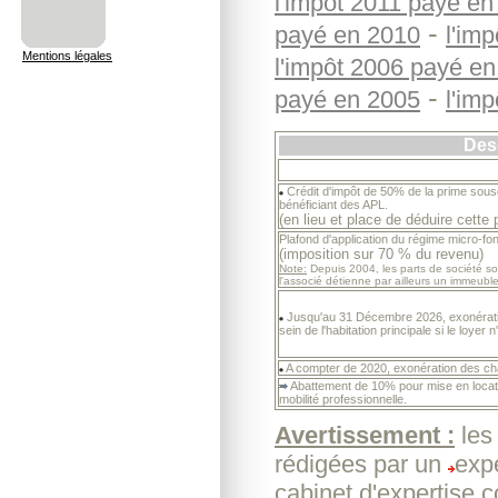
l'impôt 2011 payé en
-
payé en 2010
l'im
Mentions légales
l'impôt 2006 payé e
-
payé en 2005
l'im
Des
Crédit d'impôt de 50% de la prime souscr
bénéficiant des APL.
(en lieu et place de déduire cette
Plafond d'application du régime micro-fon
(imposition sur 70 % du revenu)
Note:
Depuis 2004, les parts de société so
l'associé détienne par ailleurs un immeubl
Jusqu'au 31 Décembre 2026, exonératio
sein de l'habitation principale si le loyer
A compter de 2020, exonération des ch
Abattement de 10% pour mise en locatio
mobilité professionnelle.
Avertissement :
les
rédigées par un
exp
cabinet d'expertise 