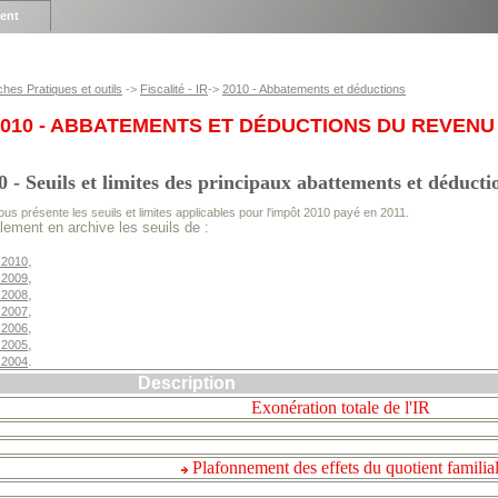
ient
ches Pratiques et outils
->
Fiscalité - IR
->
2010 - Abbatements et déductions
2010 - ABBATEMENTS ET DÉDUCTIONS DU REVENU
Seuils et limites des principaux abattements et déducti
us présente les seuils et limites applicables pour l'impôt 2010 payé en 2011.
ment en archive les seuils de :
,
 2010
,
 2009
,
 2008
,
 2007
,
 2006
,
 2005
.
 2004
Description
Exonération totale de l'IR
Plafonnement des effets du quotient familia