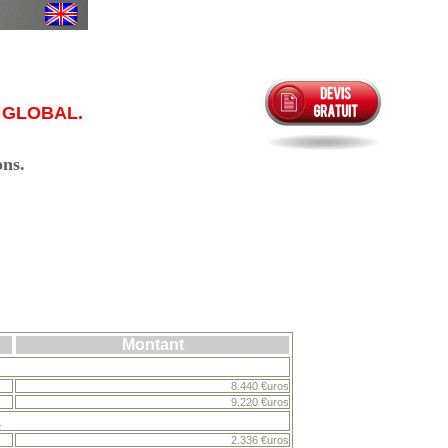
 GLOBAL.
ons.
Montant
8.440 €uros
9.220 €uros
l
2.336 €uros