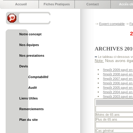
Accueil
Fiches Pratiques
Contact
Accés cl
->
Expert-comptable
->
Fi
Notre concept
Nos équipes
ARCHIVES 2010 - 
Nos prestations
Le tableau ci-dessous vo
Note:
Nous avons égale
Devis
l'impôt 2009 payé en
l'impôt 2008 payé en
Comptabilité
l'impôt 2007 payé en
l'impôt 2006 payé en
Audit
l'impôt 2005 payé en
l'impôt 2004 payé en
l'impôt 2003 payé en
Liens Utiles
Remerciements
Moins de 65 ans
Plus de 65 ans
Plan du site
Cas général