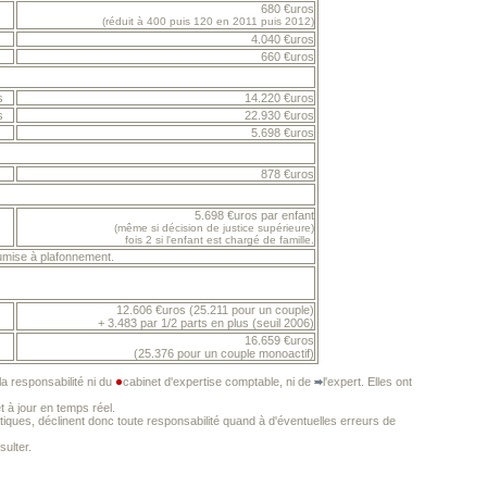
680 €uros
(réduit à 400 puis 120 en 2011 puis 2012)
4.040 €uros
660 €uros
s
14.220 €uros
s
22.930 €uros
5.698 €uros
878 €uros
5.698 €uros par enfant
(même si décision de justice supérieure)
fois 2 si l'enfant est chargé de famille.
oumise à plafonnement.
12.606 €uros
(25.211 pour un couple)
+ 3.483 par 1/2 parts en plus
(seuil 2006)
16.659 €uros
(25.376 pour un couple monoactif)
a responsabilité ni du
cabinet d'expertise comptable, ni de
l'expert. Elles ont
t à jour en temps réel.
iques, déclinent donc toute responsabilité quand à d'éventuelles erreurs de
ulter.