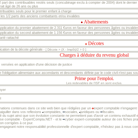
/2 part des contribuables restés seuls (concubinage exclu à compter de 2004) dont le dernier
rait âgé de 26 ans ou plus
tribuables seuls pour le premier enfant à charge
 les 1/2 parts des anciens combattants et/ou invalides
Abattements
application du premier abattement de
2.311 €uros
en faveur des personnes âgées ou invalide
application du second abattement de
1.156 €uros
en faveur des personnes âgées ou invalide
arié rattaché
Décotes
lication de la décote générale -
[ Décote = (X - Impôt)/2 > 0 ]
Charges à déduire du revenu global
versées en application d'une décision de justice
 l'obligation alimentaire aux ascendants et descendants définie par le code civil n'est pas s
Prime pour l'emploi.
Les redevables de l'ISF en sont exclus.
foyer
l
mations contenues dans ce site web bien que rédigées par un
expert comptable n'engagent l
 aiguiller dans vos reflexions
comptables,
sociales,
juridiques ou
fiscales.
té du sujet ainsi que son évolution constante ne permettent pas d'avoir un contenu exhaustif e
tise comptable - ExpertCompta.NET - et le
cyber expert-comptable auteur de ces fiches prat
non corrigées à ce jour.
 engageant notre responsabilité professionnelle
d'expert comptable, n'hésitez pas à nous cons