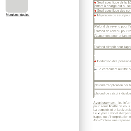
Seuil spécifique de la 1
enfant à charge est ou se
Seuil spécifique des con
Mentions légales
Majoration du seuil pour
Plafond de revenu pour l'
Plafond de revenu pour l'
Abattement pour enfant m
Plafond d'impôt pour l'app
Déduction des pensions 
Le versement au titre de
plafond d'application par 
plafond de calcul individue
Avertissement :
les infor
pour seule finalité de vous
La compléxité et la diversi
Le
cyber cabinet d'exper
frappe ou d'interprétation 
Afin d'obtenir une réponse