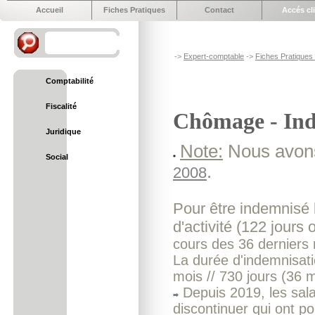
Accueil
Fiches Pratiques
Contact
Accés cl
->
Expert-comptable
->
Fiches Pratiques e
Comptabilité
Fiscalité
Chômage - Inde
Juridique
Note:
Nous avons
Social
.
2008
Pour être indemnisé l
d'activité (122 jour
cours des 36 derniers 
La durée d'indemnisatio
mois // 730 jours
(36 m
Depuis 2019, les sala
discontinuer qui ont p