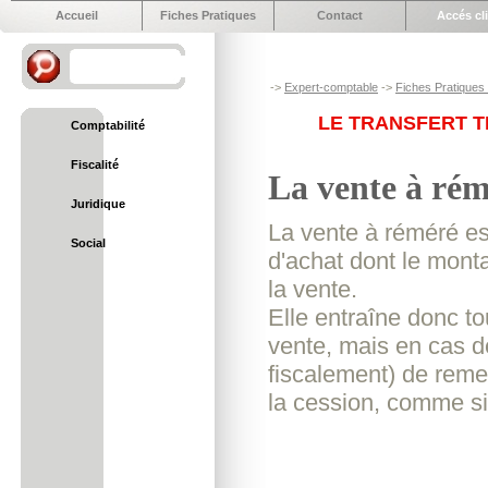
Accueil
Fiches Pratiques
Contact
Accés cl
->
Expert-comptable
->
Fiches Pratiques e
LE TRANSFERT T
Comptabilité
Fiscalité
La vente à rém
Juridique
La vente à réméré est
Social
d'achat dont le monta
la vente.
Elle entraîne donc t
vente, mais en cas de
fiscalement) de remett
la cession, comme si 