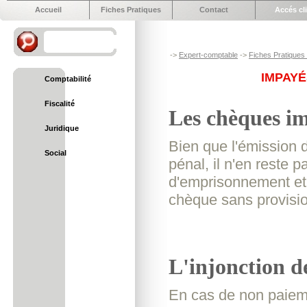
Accueil
Fiches Pratiques
Contact
Accés cl
->
Expert-comptable
->
Fiches Pratiques e
IMPAYÉ
Comptabilité
Fiscalité
Les chèques i
Juridique
Bien que l'émission d
Social
pénal, il n'en reste
d'emprisonnement et 3
chèque sans provisi
L'injonction d
En cas de non paieme