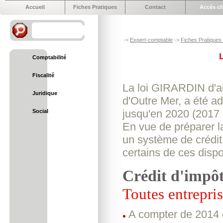
Accueil
Fiches Pratiques
Contact
Accés cl
->
Expert-comptable
->
Fiches Pratiques e
Comptabilité
Fiscalité
La loi GIRARDIN d'ai
Juridique
d'Outre Mer, a été ad
jusqu'en 2020 (2017 p
Social
En vue de préparer la
un système de crédit 
certains de ces dispo
Crédit d'imp
Toutes entrepri
A compter de 2014 es